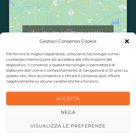
Fai clic per accettare i cookie
marketing e abilitare questo
Gestisci Consenso Cookie
contenuto
Per fornire le migliori esperienze, utilizziamo tecnologie come i
cookie per memorizzare e/o accedere alle informazioni del
dispositivo. Il consenso a queste tecnologie ci permetterà di
elaborare dati come il comportamento di navigazione o ID unici su
questo sito. Non acconsentire o ritirare il consenso può influire
negativamente su alcune caratteristiche e funzioni.
ACCETTA
EnerBroker Srl è una società di
R-Gruppo S.p.A.
| Via Pianodardine, 23 |
83100 – Avellino | P.I. 02878320643 | Tel.: +39 0825 180 78 88 | WA: +39
NEGA
348 59 56 761 | E-mail:
info@enerbroker.com
| Lunedì—Venerdì: 9-13 |
15–19
Privacy Policy
|
Cookie Polocy
|
Termini e Condizioni
VISUALIZZA LE PREFERENZE
Copyright © 2026 EnerBroker